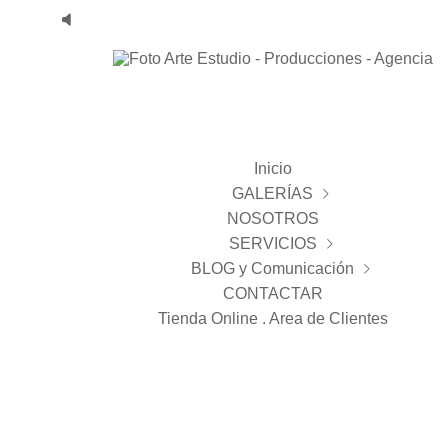
Inicio
GALERÍAS
NOSOTROS
BODAS
SERVICIOS
ESTUDIO
Reportajes
BLOG y Comunicación
PAISAJE
Bodas
Novias
Infantil
CONTACTAR
Agencia FA . Noticias
General
VIDEO
Magda y Javier
Comunion
Tienda Online . Area de Clientes
FA Producciones. Productora Audiovisual
PUBLICIDAD
Bienvenidos
Manoli y Manuel
Prenatal
Comuniones 2025
Novedades
Books
Estudio
Bodas
Estudio
Books
Agencia modelos y servicios
TRABAJOS