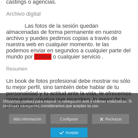
castings o agencias.
Archivo digital
Las fotos de la sesión quedan
almacenadas de forma permanente en nuestro
archivo y puedes pedirnos copias a través de
nuestra web en cualquier momento. te las
podemos enviar en segundos a cualquier parte del
mundo por
GDrive
o cualquier servicio .
Resumen
Un book de fotos profesional debe mostrar no sólo
tu mejor perfil, sino también debe hablar de tu
personalidad y tu actitud ante la vida, te ofrecemos
propuestas creativa que muestren lo mejor de tu
Utilizamos cookies para mejorar la navegación web y obtener estadísticas. Si
personalidad
continuas navegando, consideramos que aceptas su uso.
Más información
Configurar
Rechazar
Aceptar