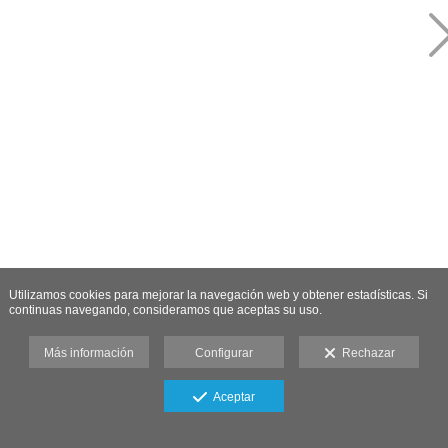
Utilizamos cookies para mejorar la navegación web y obtener estadísticas. Si
continuas navegando, consideramos que aceptas su uso.
Más información
Configurar
Rechazar
Aceptar