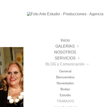
Inicio
GALERÍAS
NOSOTROS
BODAS
SERVICIOS
ESTUDIO
Reportajes
BLOG y Comunicación
PAISAJE
Bodas
Novias
Infantil
Agencia FA . Noticias
General
VIDEO
Magda y Javier
Comunion
FA Producciones. Productora Audiovisual
PUBLICIDAD
Bienvenidos
Manoli y Manuel
Prenatal
Comuniones 2025
Novedades
Books
Estudio
Bodas
Estudio
Books
Agencia modelos y servicios
TRABAJOS