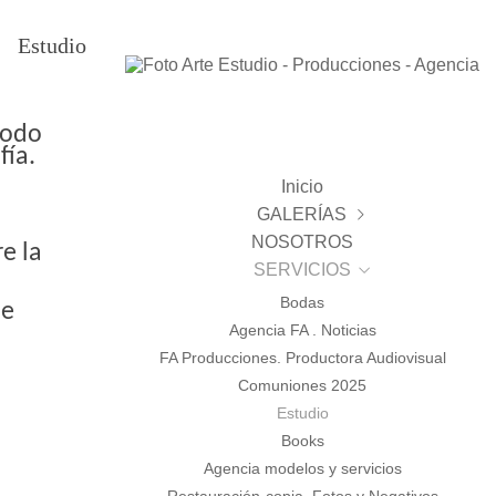
Estudio
todo
fía.
Inicio
GALERÍAS
NOSOTROS
BODAS
e la
SERVICIOS
ESTUDIO
Reportajes
PAISAJE
Bodas
 e
Novias
Infantil
Agencia FA . Noticias
VIDEO
Magda y Javier
Comunion
FA Producciones. Productora Audiovisual
PUBLICIDAD
Manoli y Manuel
Prenatal
Comuniones 2025
Books
Estudio
Books
Agencia modelos y servicios