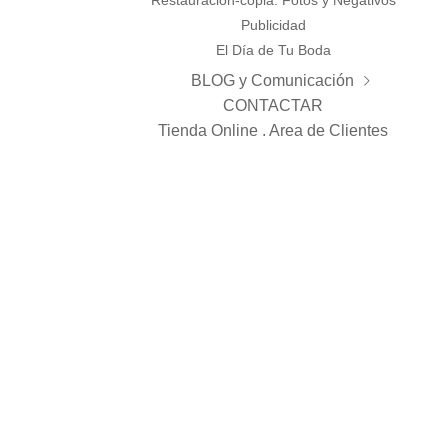
Restauración-copia. Fotos y Negativos
Publicidad
El Día de Tu Boda
BLOG y Comunicación
CONTACTAR
General
Tienda Online . Area de Clientes
Bienvenidos
Novedades
Bodas
Estudio
TRABAJOS