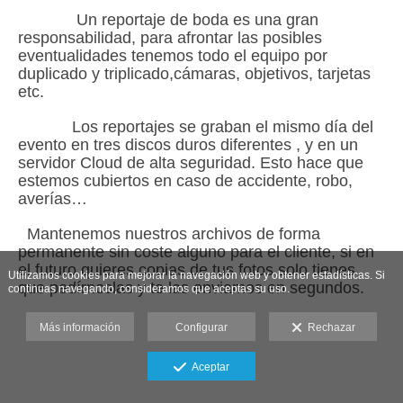
Un reportaje de boda es una gran
responsabilidad, para afrontar las posibles
eventualidades tenemos todo el equipo por
duplicado y triplicado,cámaras, objetivos, tarjetas
etc.
Los reportajes se graban el mismo día del
evento en tres discos duros diferentes , y en un
servidor Cloud de alta seguridad. Esto hace que
estemos cubiertos en caso de accidente, robo,
averías…
Mantenemos nuestros archivos de forma
permanente sin coste alguno para el cliente, si en
el futuro quieres copias de tus fotos solo tienes
Utilizamos cookies para mejorar la navegación web y obtener estadísticas. Si
que pedírnoslas y te las enviamos en segundos.
continuas navegando, consideramos que aceptas su uso.
Más información
Configurar
Rechazar
Aceptar